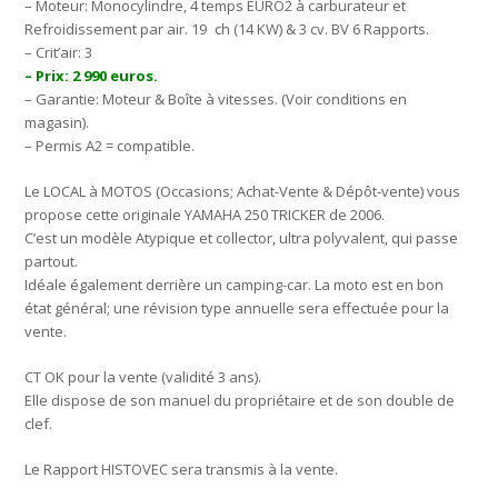
– Moteur: Monocylindre, 4 temps EURO2 à carburateur et
Refroidissement par air. 19 ch (14 KW) & 3 cv. BV 6 Rapports.
– Crit’air: 3
– Prix: 2 990 euros.
– Garantie: Moteur & Boîte à vitesses. (Voir conditions en
magasin).
– Permis A2 = compatible.
Le LOCAL à MOTOS (Occasions; Achat-Vente & Dépôt-vente) vous
propose cette originale YAMAHA 250 TRICKER de 2006.
C’est un modèle Atypique et collector, ultra polyvalent, qui passe
partout.
Idéale également derrière un camping-car. La moto est en bon
état général; une révision type annuelle sera effectuée pour la
vente.
CT OK pour la vente (validité 3 ans).
Elle dispose de son manuel du propriétaire et de son double de
clef.
Le Rapport HISTOVEC sera transmis à la vente.