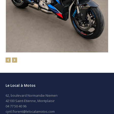
previous
next
slide
slide
Le Local à Motos
62, boulevard Normandie Niemen
42100 Saint-Etienne, Montplaisir
04 77 50 40 96
cyril.florent@lelocalamotos.com