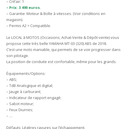
– Crit’air: 1
– Prix: 3 490 euros.
– Garantie: Moteur & Boîte à vitesses. (Voir conditions en
magasin).
– Permis A2 = Compatible.
Le LOCAL à MOTOS (Occasions; Achat-Vente & Dépôt-vente) vous
propose cette très belle YAMAHA MT-03 (320) ABS de 2018.
C’est une moto maniable, qui permets de se voir progresser dans
son pilotage.
La position de conduite est confortable, même pour les grands.
Équipements/Options:
– ABS;
– TdB Analogique et digital;
– Jauge à carburant;
– Indicateur de rapport engagé;
– Sabot moteur;
– Feux Diurnes;
– …
Défauts: Légères rayures sur l’échappement.