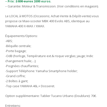
– Prix:
2 890 euros
2690 euros.
– Garantie: Moteur & Transmission. (Voir conditions en magasin).
Le LOCAL à MOTOS (Occasions; Achat-Vente & Dépôt-vente) vous
propose ce Maxi-scooter MBK 400 Evolis ABS, identique au
YAMAHA 400 X-MAX / XMAX.
Équipements/Options:
-ABS;
-Béquille centrale;
-Porte bagage;
-OdB (horloge, Température ext.& risque verglas; jauge; Indic
changement huile;…);
-Poignées chauffantes;
-Support Téléphone: Yamaha Smartphone holder;
-Grand coffre;
-2 Boîtes à gant;
-Top case YAMAHA 46L.+ Dosseret.
Option supplémentaire: Tablier Tucano Urbano (Doublure): 70€.
Entretiens: