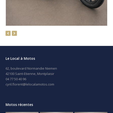
previous
next
slide
slide
Le Local à Motos
62, boulevard Normandie Niemen
42100 Saint-Etienne, Montplaisir
04 77 50 40 96
cyril.florent@lelocalamotos.com
Motos récentes