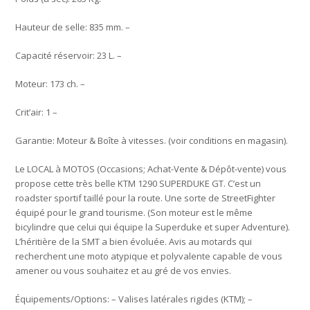
Hauteur de selle: 835 mm. –
Capacité réservoir: 23 L. –
Moteur: 173 ch. –
Crit’air: 1 –
Garantie: Moteur & Boîte à vitesses. (voir conditions en magasin).
Le LOCAL à MOTOS (Occasions; Achat-Vente & Dépôt-vente) vous
propose cette très belle KTM 1290 SUPERDUKE GT. C’est un
roadster sportif taillé pour la route. Une sorte de StreetFighter
équipé pour le grand tourisme. (Son moteur est le même
bicylindre que celui qui équipe la Superduke et super Adventure).
L’héritière de la SMT a bien évoluée. Avis au motards qui
recherchent une moto atypique et polyvalente capable de vous
amener ou vous souhaitez et au gré de vos envies.
Équipements/Options: – Valises latérales rigides (KTM); –