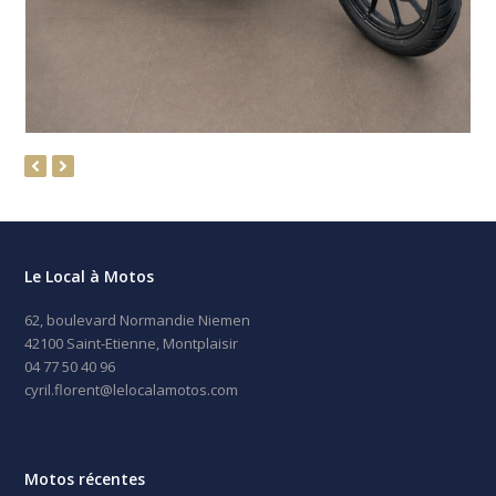
previous
next
slide
slide
Le Local à Motos
62, boulevard Normandie Niemen
42100 Saint-Etienne, Montplaisir
04 77 50 40 96
cyril.florent@lelocalamotos.com
Motos récentes