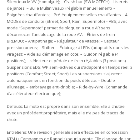
Silencieux MIVV (Homolgué); – Crash bar (SW MOTECH) – Liserets
de jantes; – Bulle Multiniveaux (réglable manuellement); –
Poignées chauffantes; – Pré-équipement selles chauffantes – 4
MODES de conduite (Street; Sport; Rain; Supermoto) – ABS; avec
mode “Supermoto” permet de bloquer la roue AR sans
déconnecter l’antiblocage de la roue AV. – Étriers de frein
BREMBO; – Antipatinage; – Régulateur de vitesse; – Capteur
pression pneus; – Shifter; – Éclairage à LEDs (adaptatifs dans les
virages); – Aide au démarrage en cote; – Guidon réglable (4
positions); – sélecteur et pédale de frein réglables (3 positions); –
Suspensions EDS: WP semi-actives qui s’adaptent en temps réel: 3
positions (Comfort; Street; Sport). Les suspensions s’ajustent
automatiquement en fonction du poids détecté. – Double
allumage; – embrayage anti-dribble; – Ride-by-Wire (Commande
d’accélérateur électronique);
Défauts: La moto est propre dans son ensemble. Elle a chutée
avec un précédent propriétaire, mais elle n’a pas de traces de
chute.
Entretiens: Une révision générale sera effectuée en concession
KTM (+ Campagnes de Rappels) pour la vente. Elle dispose de son