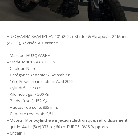
HUSQVARNA SVARTPILEN 401 (2022). Shifter & Akrapovic. 2° Main.
(A2 OK), Révisée & Garantie.
– Marque: HUSQVARNA
– Modèle: 401 SVARTPILEN
– Couleur: Noire
– Catégorie: Roadster / Scrambler
– 1ère Mise en circulation: Avril 2022.
– Cylindrée: 373 cc.
– Kilométrage: 7 200 Km.
– Poids (à sec): 152 Kg.
– Hauteur de selle: 835 mm.
– Capacité réservoir: 9,5 L.
– Moteur: Monocylindre à injection Électronique; refroidissement
Liquide. 44ch. (5cv) 373 cc.; 60 ch. EURO5. BV 6 Rapports.
– Crit’air: 1