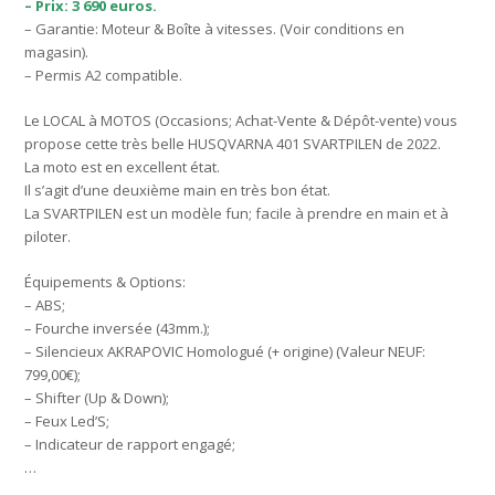
– Prix: 3 690 euros.
– Garantie: Moteur & Boîte à vitesses. (Voir conditions en
magasin).
– Permis A2 compatible.
Le LOCAL à MOTOS (Occasions; Achat-Vente & Dépôt-vente) vous
propose cette très belle HUSQVARNA 401 SVARTPILEN de 2022.
La moto est en excellent état.
Il s’agit d’une deuxième main en très bon état.
La SVARTPILEN est un modèle fun; facile à prendre en main et à
piloter.
Équipements & Options:
– ABS;
– Fourche inversée (43mm.);
– Silencieux AKRAPOVIC Homologué (+ origine) (Valeur NEUF:
799,00€);
– Shifter (Up & Down);
– Feux Led’S;
– Indicateur de rapport engagé;
…