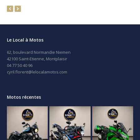
previous
next
slide
slide
Le Local à Motos
62, boulevard Normandie Niemen
42100 Saint-Etienne, Montplaisir
04 77 50 40 96
cyril.florent@lelocalamotos.com
Motos récentes