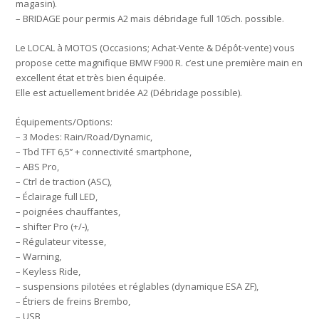
magasin).
– BRIDAGE pour permis A2 mais débridage full 105ch. possible.
Le LOCAL à MOTOS (Occasions; Achat-Vente & Dépôt-vente) vous
propose cette magnifique BMW F900 R. c’est une première main en
excellent état et très bien équipée.
Elle est actuellement bridée A2 (Débridage possible).
Équipements/Options:
– 3 Modes: Rain/Road/Dynamic,
– Tbd TFT 6,5’’ + connectivité smartphone,
– ABS Pro,
– Ctrl de traction (ASC),
– Éclairage full LED,
– poignées chauffantes,
– shifter Pro (+/-),
– Régulateur vitesse,
– Warning,
– Keyless Ride,
– suspensions pilotées et réglables (dynamique ESA ZF),
– Étriers de freins Brembo,
– USB,