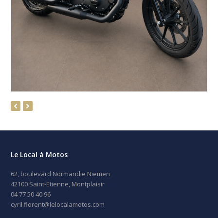
previous
next
slide
slide
Le Local à Motos
62, boulevard Normandie Niemen
42100 Saint-Etienne, Montplaisir
04 77 50 40 96
cyril.florent@lelocalamotos.com