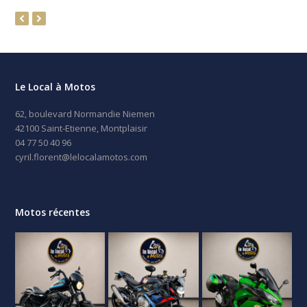
previous
next
slide
slide
Le Local à Motos
62, boulevard Normandie Niemen
42100 Saint-Etienne, Montplaisir
04 77 50 40 96
cyril.florent@lelocalamotos.com
Motos récentes