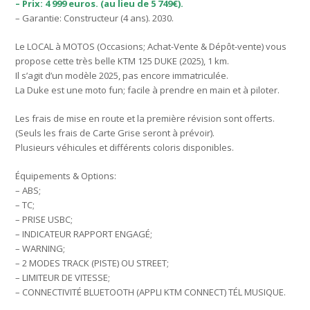
– Prix: 4 999 euros. (au lieu de 5 749€).
– Garantie: Constructeur (4 ans). 2030.
Le LOCAL à MOTOS (Occasions; Achat-Vente & Dépôt-vente) vous
propose cette très belle KTM 125 DUKE (2025), 1 km.
Il s’agit d’un modèle 2025, pas encore immatriculée.
La Duke est une moto fun; facile à prendre en main et à piloter.
Les frais de mise en route et la première révision sont offerts.
(Seuls les frais de Carte Grise seront à prévoir).
Plusieurs véhicules et différents coloris disponibles.
Équipements & Options:
– ABS;
– TC;
– PRISE USBC;
– INDICATEUR RAPPORT ENGAGÉ;
– WARNING;
– 2 MODES TRACK (PISTE) OU STREET;
– LIMITEUR DE VITESSE;
– CONNECTIVITÉ BLUETOOTH (APPLI KTM CONNECT) TÉL MUSIQUE.