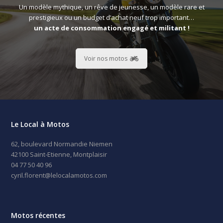
Un modèle mythique, un rêve de jeunesse, un modèle rare et
prestigieux ou un budget d’achat neuf trop important…
un acte de consommation engagé et militant !
Voir nos motos
Le Local à Motos
62, boulevard Normandie Niemen
42100 Saint-Etienne, Montplaisir
04 77 50 40 96
cyril.florent@lelocalamotos.com
Motos récentes